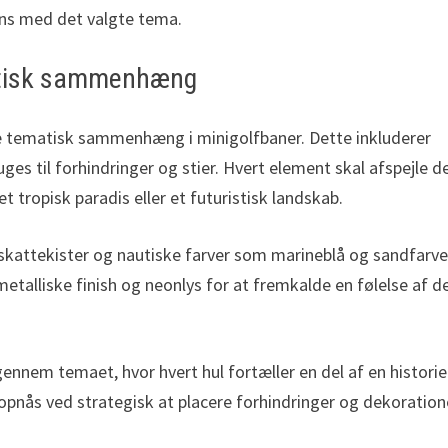
rens med det valgte tema.
matisk sammenhæng
ere tematisk sammenhæng i minigolfbaner. Dette inkluderer
ges til forhindringer og stier. Hvert element skal afspejle d
 tropisk paradis eller et futuristisk landskab.
skattekister og nautiske farver som marineblå og sandfarve
etalliske finish og neonlys for at fremkalde en følelse af d
gennem temaet, hvor hvert hul fortæller en del af en historie
 opnås ved strategisk at placere forhindringer og dekoration