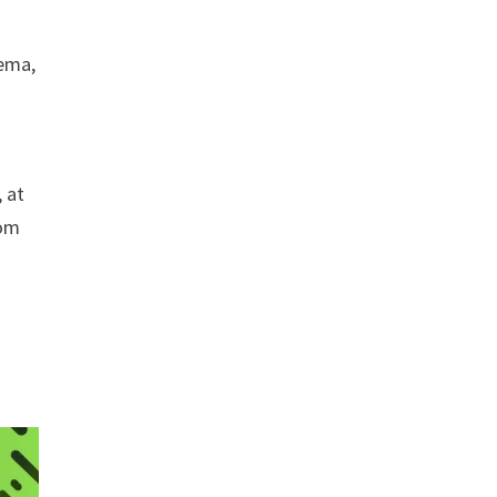
tema,
, at
 om