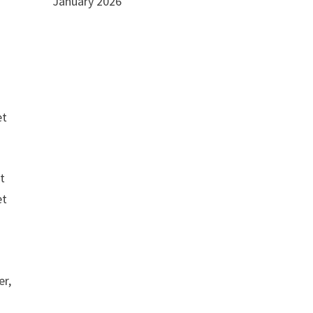
January 2026
et
t
et
er,