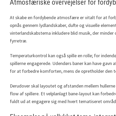
Atmosfæriske overvejelser for fordy
At skabe en fordybende atmosfære er vitalt for at for
opnås gennem lydlandskaber, dufte og visuelle eleme
vinterlandskabstema inkludere blid musik, der minder
fyrretræ.
Temperaturkontrol kan også spille en rolle; for indend
spillerne engagerede. Udendørs baner kan have gavn a
for at forbedre komforten, mens de opretholder den t
Derudover skal layoutet og afstanden mellem hullerne 
flow af spillere. Et velplanlagt bane-layout kan forbed
fuldt ud at engagere sig med hvert tematiseret områd