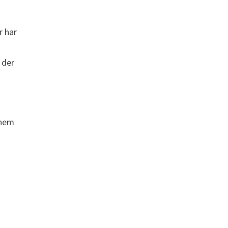
r har
 der
nnem