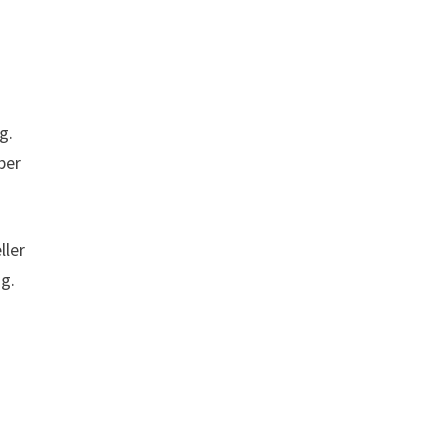
g.
ber
ller
ig.