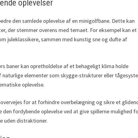
bende oplevelser
bedre den samlede oplevelse af en minigolfbane. Dette kan
nter, der stemmer overens med temaet. For eksempel kan et
 om juleklassikere, sammen med kunstig sne og dufte af
ørs baner kan opretholdelse af et behageligt klima holde
f naturlige elementer som skygge-strukturer eller tågesyst
ematiske oplevelse.
overvejes for at forhindre overbelægning og sikre et gliden
re den fordybende oplevelse ved at give spillerne mulighed f
e uden distraktioner.