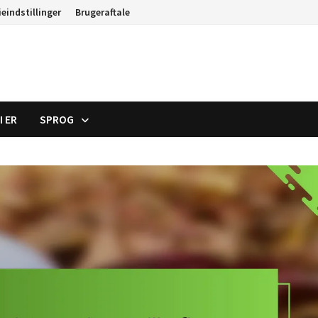
eindstillinger
Brugeraftale
I ER
SPROG