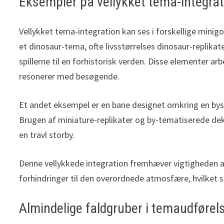
Eksempler på vellykket tema-integra
Vellykket tema-integration kan ses i forskellige minigo
et dinosaur-tema, ofte livsstørrelses dinosaur-replikat
spillerne til en forhistorisk verden. Disse elementer
resonerer med besøgende.
Et andet eksempel er en bane designet omkring en bysil
Brugen af miniature-replikater og by-tematiserede dek
en travl storby.
Denne vellykkede integration fremhæver vigtigheden af 
forhindringer til den overordnede atmosfære, hvilket s
Almindelige faldgruber i temaudførel