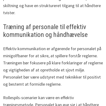
skiltning og have en struktureret tilgang til at håndtere
tvister.
Træning af personale til effektiv
kommunikation og håndhævelse
Effektiv kommunikation er afgørende for personalet på
minigolfbaner for at sikre, at spillere forstår reglerne.
Træningen bør fokusere på klare forklaringer af reglerne
og vigtigheden af at opretholde et sjovt miljø.
Personalet bør være udstyret med teknikker til positivt
og bestemt at formidle reglerne.
Rollespils-scenarier kan være en effektiv
træningsmetode. Personalet kan øve sig i at håndtere