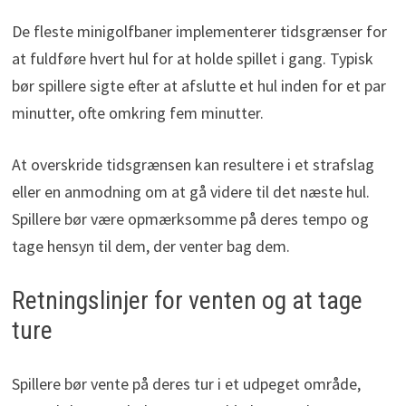
De fleste minigolfbaner implementerer tidsgrænser for
at fuldføre hvert hul for at holde spillet i gang. Typisk
bør spillere sigte efter at afslutte et hul inden for et par
minutter, ofte omkring fem minutter.
At overskride tidsgrænsen kan resultere i et strafslag
eller en anmodning om at gå videre til det næste hul.
Spillere bør være opmærksomme på deres tempo og
tage hensyn til dem, der venter bag dem.
Retningslinjer for venten og at tage
ture
Spillere bør vente på deres tur i et udpeget område,