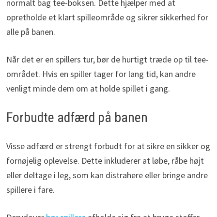
normalt bag tee-boksen. Dette hjælper med at
opretholde et klart spilleområde og sikrer sikkerhed for
alle på banen.
Når det er en spillers tur, bør de hurtigt træde op til tee-
området. Hvis en spiller tager for lang tid, kan andre
venligt minde dem om at holde spillet i gang.
Forbudte adfærd på banen
Visse adfærd er strengt forbudt for at sikre en sikker og
fornøjelig oplevelse. Dette inkluderer at løbe, råbe højt
eller deltage i leg, som kan distrahere eller bringe andre
spillere i fare.