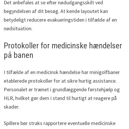
Det anbefales at se efter nødudgangsskilt ved
begyndelsen af dit besøg. At kende layoutet kan
betydeligt reducere evakueringstiden i tilfælde af en
nødsituation.
Protokoller for medicinske hændelser
på banen
I tilfælde af en medicinsk hændelse har minigolfbaner
etablerede protokoller for at sikre hurtig assistance.
Personalet er trænet i grundlæggende førstehjælp og
HLR, hvilket gør dem i stand til hurtigt at reagere på
skader.
Spillere bør straks rapportere eventuelle medicinske