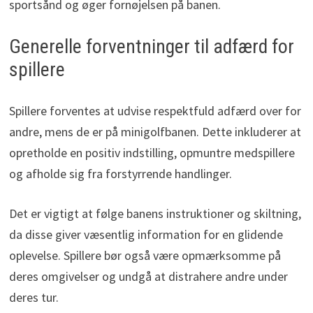
sportsånd og øger fornøjelsen på banen.
Generelle forventninger til adfærd for
spillere
Spillere forventes at udvise respektfuld adfærd over for
andre, mens de er på minigolfbanen. Dette inkluderer at
opretholde en positiv indstilling, opmuntre medspillere
og afholde sig fra forstyrrende handlinger.
Det er vigtigt at følge banens instruktioner og skiltning,
da disse giver væsentlig information for en glidende
oplevelse. Spillere bør også være opmærksomme på
deres omgivelser og undgå at distrahere andre under
deres tur.