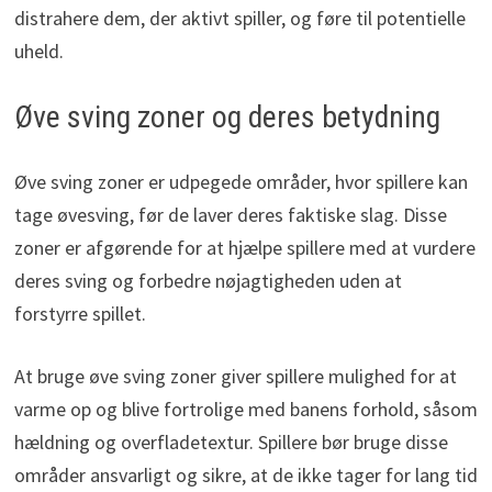
distrahere dem, der aktivt spiller, og føre til potentielle
uheld.
Øve sving zoner og deres betydning
Øve sving zoner er udpegede områder, hvor spillere kan
tage øvesving, før de laver deres faktiske slag. Disse
zoner er afgørende for at hjælpe spillere med at vurdere
deres sving og forbedre nøjagtigheden uden at
forstyrre spillet.
At bruge øve sving zoner giver spillere mulighed for at
varme op og blive fortrolige med banens forhold, såsom
hældning og overfladetextur. Spillere bør bruge disse
områder ansvarligt og sikre, at de ikke tager for lang tid