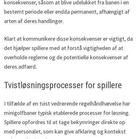
konsekvenser, såsom at blive udelukket fra banen i en
bestemt periode eller endda permanent, afhængigt af
arten af deres handlinger.
Klart at kommunikere disse konsekvenser er vigtigt, da
det hjælper spillere med at forstå vigtigheden af at
overholde reglerne og de potentielle konsekvenser af
deres adfærd.
Tvistløsningsprocesser for spillere
I tilfælde af en tvist vedrørende regelhåndhævelse har
minigolfbaner typisk etablerede processer for løsning.
Spillere opfordres til at tage bekymringer direkte op
med personalet, som kan give afklaring og kontekst