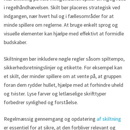
i regelhåndhævelsen. Skilt bør placeres strategisk ved
indgangen, nær hvert hul og i fællesområder for at
minde spillere om reglerne. At bruge enkelt sprog og
visuelle elementer kan hjælpe med effektivt at formidle
budskaber.
Skiltningen bør inkludere nøgle regler såsom spiltempo,
sikkerhedsretningslinjer og etikette. For eksempel kan
et skilt, der minder spillere om at vente på, at gruppen
foran dem rydder hullet, hjælpe med at forhindre uheld
og tvister. Lyse farver og letlæselige skrifttyper
forbedrer synlighed og forståelse.
Regelmæssig gennemgang og opdatering
af skiltning
er essentiel for at sikre, at den forbliver relevant og