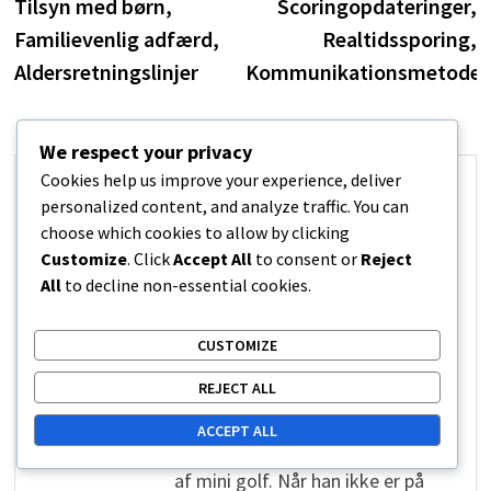
Tilsyn med børn,
Scoringopdateringer,
Familievenlig adfærd,
Realtidssporing,
Aldersretningslinjer
Kommunikationsmetoder
We respect your privacy
Cookies help us improve your experience, deliver
Charlie Winslow
personalized content, and analyze traffic. You can
choose which cookies to allow by clicking
Charlie Winslow er en mini golf-
Customize
. Click
Accept All
to consent or
Reject
entusiast og regelkender, der har
All
to decline non-essential cookies.
brugt år på at perfektionere
spillets kunst. Med en passion for
CUSTOMIZE
sjov og venlig konkurrence deler
REJECT ALL
Charlie indsigt og tips for at
hjælpe spillere i alle aldre med at
ACCEPT ALL
navigere i den fantasifulde verden
af mini golf. Når han ikke er på