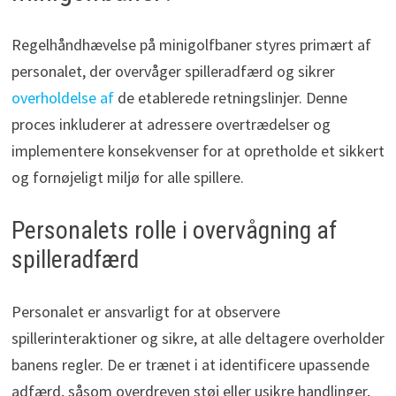
Regelhåndhævelse på minigolfbaner styres primært af
personalet, der overvåger spilleradfærd og sikrer
overholdelse af
de etablerede retningslinjer. Denne
proces inkluderer at adressere overtrædelser og
implementere konsekvenser for at opretholde et sikkert
og fornøjeligt miljø for alle spillere.
Personalets rolle i overvågning af
spilleradfærd
Personalet er ansvarligt for at observere
spillerinteraktioner og sikre, at alle deltagere overholder
banens regler. De er trænet i at identificere upassende
adfærd, såsom overdreven støj eller usikre handlinger,