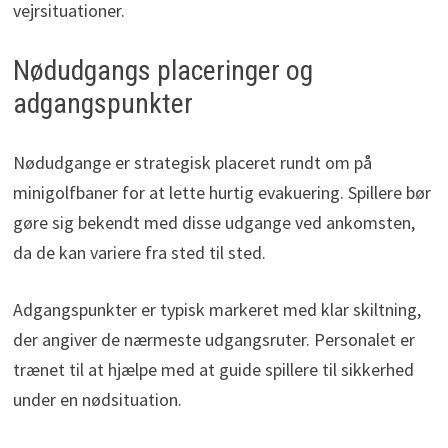
vejrsituationer.
Nødudgangs placeringer og
adgangspunkter
Nødudgange er strategisk placeret rundt om på
minigolfbaner for at lette hurtig evakuering. Spillere bør
gøre sig bekendt med disse udgange ved ankomsten,
da de kan variere fra sted til sted.
Adgangspunkter er typisk markeret med klar skiltning,
der angiver de nærmeste udgangsruter. Personalet er
trænet til at hjælpe med at guide spillere til sikkerhed
under en nødsituation.