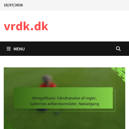
Skip
15/07/2026
to
content
vrdk.dk
MENU