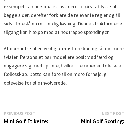
eksempel kan personalet instrueres i først at lytte til
begge sider, derefter forklare de relevante regler og til
sidst foreslå en retfærdig løsning. Denne strukturerede
tilgang kan hjælpe med at nedtrappe spændinger.
At opmuntre til en venlig atmosfære kan også minimere
tvister. Personalet bør modellere positiv adfærd og
engagere sig med spillere, hvilket fremmer en følelse af
fællesskab. Dette kan føre til en mere fornøjelig
oplevelse for alle involverede.
Post
Previous
N
PREVIOUS POST
NEXT POST
post:
p
Mini Golf Etikette:
Mini Golf Scoring:
navigation