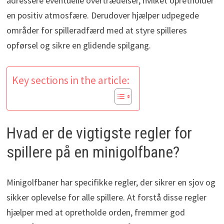
adressere eventuelle overtrædelser, hvilket opretholder
en positiv atmosfære. Derudover hjælper udpegede
områder for spilleradfærd med at styre spilleres
opførsel og sikre en glidende spilgang.
Key sections in the article:
Hvad er de vigtigste regler for
spillere på en minigolfbane?
Minigolfbaner har specifikke regler, der sikrer en sjov og
sikker oplevelse for alle spillere. At forstå disse regler
hjælper med at opretholde orden, fremmer god