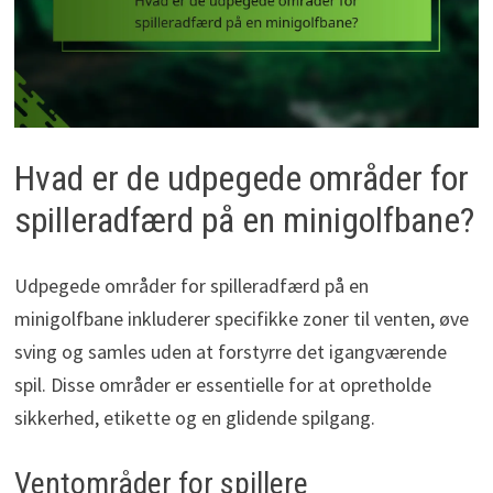
Hvad er de udpegede områder for
spilleradfærd på en minigolfbane?
Udpegede områder for spilleradfærd på en
minigolfbane inkluderer specifikke zoner til venten, øve
sving og samles uden at forstyrre det igangværende
spil. Disse områder er essentielle for at opretholde
sikkerhed, etikette og en glidende spilgang.
Ventområder for spillere