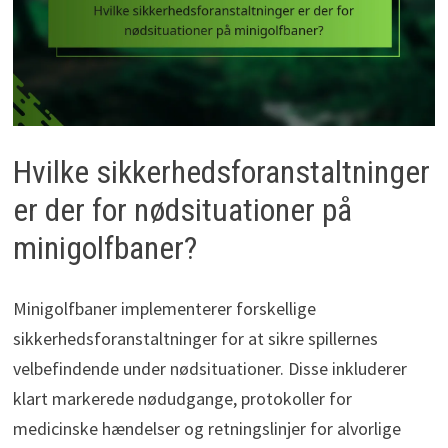
Hvilke sikkerhedsforanstaltninger
er der for nødsituationer på
minigolfbaner?
Minigolfbaner implementerer forskellige
sikkerhedsforanstaltninger for at sikre spillernes
velbefindende under nødsituationer. Disse inkluderer
klart markerede nødudgange, protokoller for
medicinske hændelser og retningslinjer for alvorlige