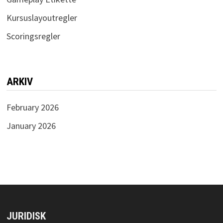
Kursuslayoutregler
Scoringsregler
ARKIV
February 2026
January 2026
JURIDISK