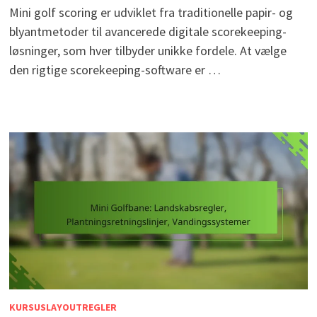
Mini golf scoring er udviklet fra traditionelle papir- og
blyantmetoder til avancerede digitale scorekeeping-
løsninger, som hver tilbyder unikke fordele. At vælge
den rigtige scorekeeping-software er …
KURSUSLAYOUTREGLER