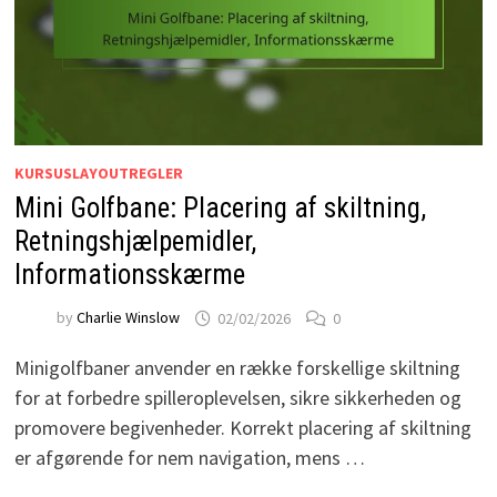
KURSUSLAYOUTREGLER
Mini Golfbane: Placering af skiltning,
Retningshjælpemidler,
Informationsskærme
by
Charlie Winslow
02/02/2026
0
Minigolfbaner anvender en række forskellige skiltning
for at forbedre spilleroplevelsen, sikre sikkerheden og
promovere begivenheder. Korrekt placering af skiltning
er afgørende for nem navigation, mens …