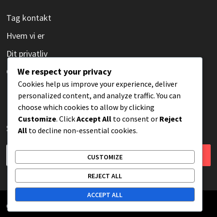
Tag kontakt
Hvem vi er
Dit privatliv
We respect your privacy
Cookieindstillinger
Cookies help us improve your experience, deliver
Brugeraftale
personalized content, and analyze traffic. You can
choose which cookies to allow by clicking
Customize
. Click
Accept All
to consent or
Reject
SØG
All
to decline non-essential cookies.
Search
CUSTOMIZE
for:
REJECT ALL
ACCEPT ALL
Copyright © 2026
vrdk.dk
. Powered by
WordPress
and
Bam
.