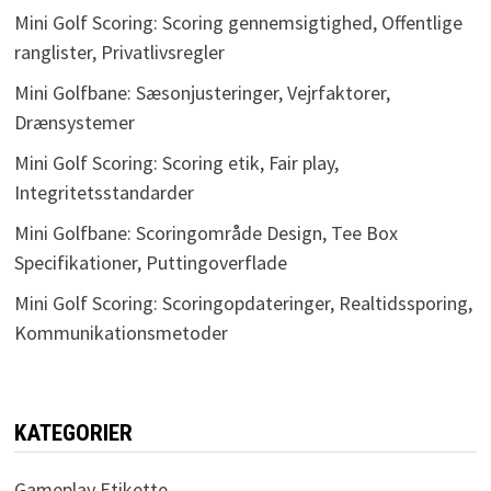
Mini Golf Scoring: Scoring gennemsigtighed, Offentlige
ranglister, Privatlivsregler
Mini Golfbane: Sæsonjusteringer, Vejrfaktorer,
Drænsystemer
Mini Golf Scoring: Scoring etik, Fair play,
Integritetsstandarder
Mini Golfbane: Scoringområde Design, Tee Box
Specifikationer, Puttingoverflade
Mini Golf Scoring: Scoringopdateringer, Realtidssporing,
Kommunikationsmetoder
KATEGORIER
Gameplay Etikette