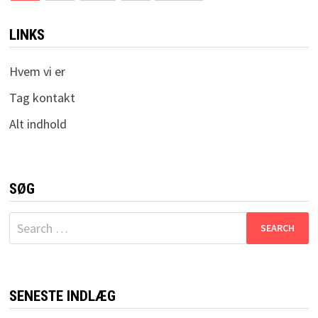
pagination
LINKS
Hvem vi er
Tag kontakt
Alt indhold
SØG
Search
for:
SENESTE INDLÆG