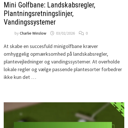
Mini Golfbane: Landskabsregler,
Plantningsretningslinjer,
Vandingssystemer
by
Charlie Winslow
03/02/2026
0
At skabe en succesfuld minigolfbane kræver
omhyggelig opmærksomhed på landskabsregler,
plantevejledninger og vandingssystemer. At overholde
lokale regler og vælge passende plantesorter forbedrer
ikke kun det …