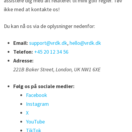
assistere dig med alt relateret til mini golf regler. Tøv
ikke med at kontakte os!
Du kan nå os via de oplysninger nedenfor:
Email:
support@vrdk.dk
,
hello@vrdk.dk
Telefon:
+45 20 12 34 56
Adresse:
221B Baker Street, London, UK NW1 6XE
Følg os på sociale medier:
Facebook
Instagram
X
YouTube
TikTok