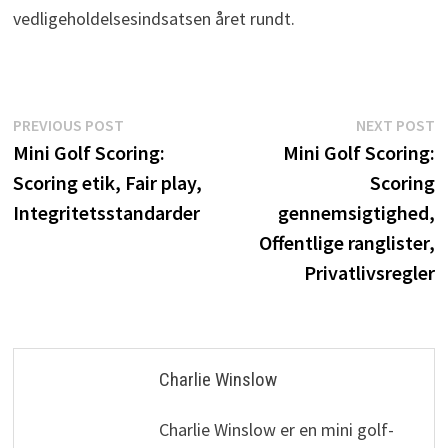
vedligeholdelsesindsatsen året rundt.
Post
Previous
N
PREVIOUS POST
NEXT POST
post:
p
Mini Golf Scoring:
Mini Golf Scoring:
navigation
Scoring etik, Fair play,
Scoring
Integritetsstandarder
gennemsigtighed,
Offentlige ranglister,
Privatlivsregler
Charlie Winslow
Charlie Winslow er en mini golf-