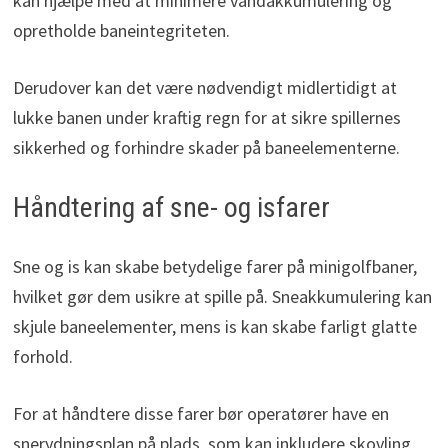
kan hjælpe med at minimere vandakkumulering og
opretholde baneintegriteten.
Derudover kan det være nødvendigt midlertidigt at
lukke banen under kraftig regn for at sikre spillernes
sikkerhed og forhindre skader på baneelementerne.
Håndtering af sne- og isfarer
Sne og is kan skabe betydelige farer på minigolfbaner,
hvilket gør dem usikre at spille på. Sneakkumulering kan
skjule baneelementer, mens is kan skabe farligt glatte
forhold.
For at håndtere disse farer bør operatører have en
snerydningsplan på plads, som kan inkludere skovling,